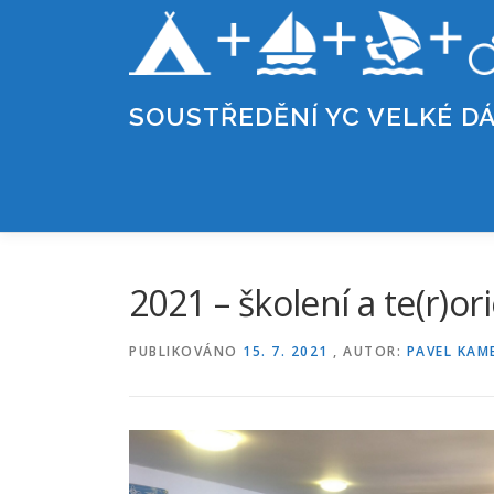
Přeskočit
na
obsah
SOUSTŘEDĚNÍ YC VELKÉ D
2021 – školení a te(r)or
PUBLIKOVÁNO
15. 7. 2021
, AUTOR:
PAVEL KAM